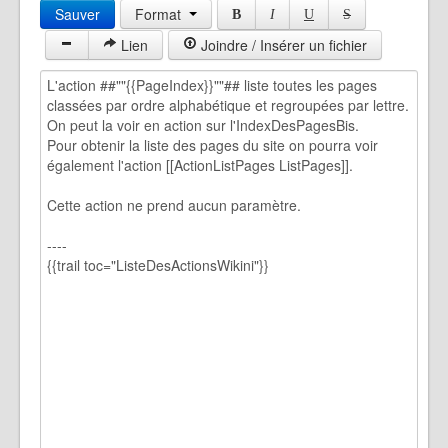
Sauver
Format
B
I
U
S
Lien
Joindre / Insérer un fichier