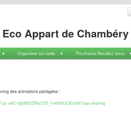
Eco Appart de Chambéry
Organiser sa visite
Prochains Rendez vous
▼
▼
anning des animations partagées :
JFUa_wIC-0ghN0EDVuj7ZIf_7n65KIQOE/edit?usp=sharing