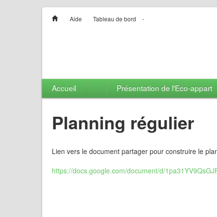
Aide
Tableau de bord
-
Accueil
Présentation de l'Eco-appart
Planning régulier
Lien vers le document partager pour construire le pl
https://docs.google.com/document/d/1pa31YV9QsG