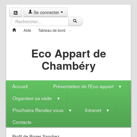
Se connecter
Aide
Tableau de bord
-
Eco Appart de
Chambéry
Accueil
Présentation de l'Eco-appart
▼
Organiser sa visite
▼
Prochains Rendez vous
Intranet
▼
▼
Contacts
Prof
l de Roger Sanchez