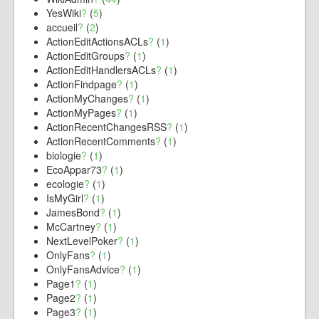
YesWiki
?
(
5
)
accueil
?
(
2
)
ActionEditActionsACLs
?
(
1
)
ActionEditGroups
?
(
1
)
ActionEditHandlersACLs
?
(
1
)
ActionFindpage
?
(
1
)
ActionMyChanges
?
(
1
)
ActionMyPages
?
(
1
)
ActionRecentChangesRSS
?
(
1
)
ActionRecentComments
?
(
1
)
biologie
?
(
1
)
EcoAppar73
?
(
1
)
ecologie
?
(
1
)
IsMyGirl
?
(
1
)
JamesBond
?
(
1
)
McCartney
?
(
1
)
NextLevelPoker
?
(
1
)
OnlyFans
?
(
1
)
OnlyFansAdvice
?
(
1
)
Page1
?
(
1
)
Page2
?
(
1
)
Page3
?
(
1
)