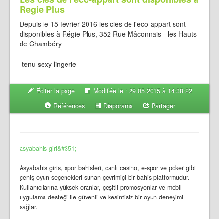
Regie Plus
Depuis le 15 février 2016 les clés de l'éco-appart sont
disponibles à Régie Plus, 352 Rue Mâconnais - les Hauts
de Chambéry
tenu sexy lingerie
Éditer la page
Modifiée le : 29.05.2015 à 14:38:22
Références
Diaporama
Partager
asyabahis giri&#351;
Asyabahis giris, spor bahisleri, canlı casino, e-spor ve poker gibi
geniş oyun seçenekleri sunan çevrimiçi bir bahis platformudur.
Kullanıcılarına yüksek oranlar, çeşitli promosyonlar ve mobil
uygulama desteği ile güvenli ve kesintisiz bir oyun deneyimi
sağlar.