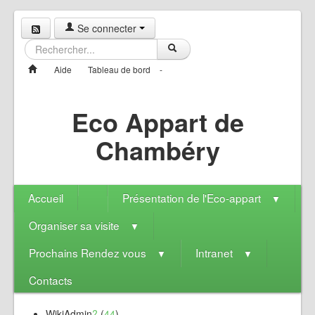
Se connecter
Aide
Tableau de bord
-
Eco Appart de
Chambéry
Accueil
Présentation de l'Eco-appart
▼
Organiser sa visite
▼
Prochains Rendez vous
Intranet
▼
▼
Contacts
WikiAdmin
?
(
44
)