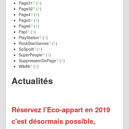
Page31
?
(
1
)
Page32
?
(
1
)
Page4
?
(
1
)
Page5
?
(
1
)
Page6
?
(
1
)
PapI
?
(
1
)
PlayStation
?
(
1
)
RockStarGames
?
(
1
)
SoSpoilt
?
(
1
)
SuperPeople
?
(
1
)
SuppressionDePage
?
(
1
)
WikiNi
?
(
1
)
Actualités
Réservez l'Eco-appart en 2019
c'est désormais possible,