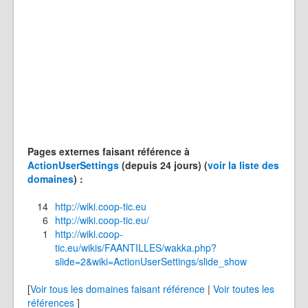
Pages externes faisant référence à
ActionUserSettings
(depuis 24 jours) (
voir la liste des
domaines
) :
14
http://wiki.coop-tic.eu
6
http://wiki.coop-tic.eu/
1
http://wiki.coop-
tic.eu/wikis/FAANTILLES/wakka.php?
slide=2&wiki=ActionUserSettings/slide_show
[
Voir tous les domaines faisant référence
|
Voir toutes les
références
]