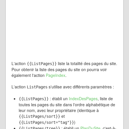
L'action
liste la totalité des pages du site.
{{ListPages}}
Pour obtenir la liste des pages du site on pourra voir
également l'action
PageIndex
.
L'action
s'utilise avec différents paramètres :
ListPages
: établi un
IndexDesPages
, liste de
{{ListPages}}
toutes les pages du site dans l'ordre alphabétique de
leur nom, avec leur propriétaire (identique à
et
{{ListPages/sort}}
)
{{ListPages/sort="tag"}}
: établi un
PlanDuSite
, c'est-à-
{{ListPages/tree}}