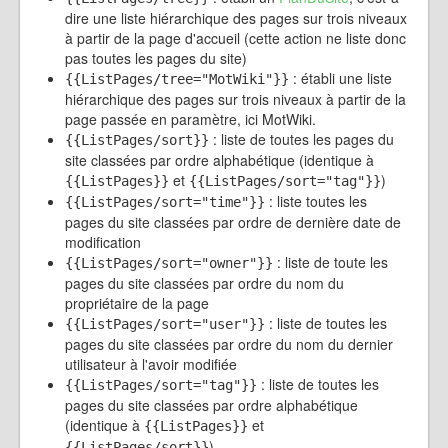
dire une liste hiérarchique des pages sur trois niveaux
à partir de la page d'accueil (cette action ne liste donc
pas toutes les pages du site)
: établi une liste
{{ListPages/tree="MotWiki"}}
hiérarchique des pages sur trois niveaux à partir de la
page passée en paramètre, ici MotWiki.
: liste de toutes les pages du
{{ListPages/sort}}
site classées par ordre alphabétique (identique à
et
)
{{ListPages}}
{{ListPages/sort="tag"}}
: liste toutes les
{{ListPages/sort="time"}}
pages du site classées par ordre de dernière date de
modification
: liste de toute les
{{ListPages/sort="owner"}}
pages du site classées par ordre du nom du
propriétaire de la page
: liste de toutes les
{{ListPages/sort="user"}}
pages du site classées par ordre du nom du dernier
utilisateur à l'avoir modifiée
: liste de toutes les
{{ListPages/sort="tag"}}
pages du site classées par ordre alphabétique
(identique à
et
{{ListPages}}
)
{{ListPages/sort}}