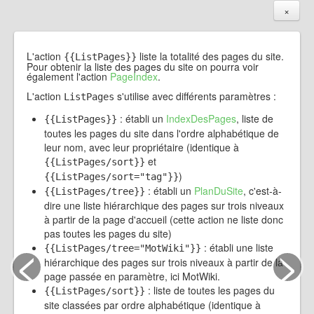
×
L'action
liste la totalité des pages du site.
{{ListPages}}
Pour obtenir la liste des pages du site on pourra voir
également l'action
PageIndex
.
L'action
s'utilise avec différents paramètres :
ListPages
: établi un
IndexDesPages
, liste de
{{ListPages}}
toutes les pages du site dans l'ordre alphabétique de
leur nom, avec leur propriétaire (identique à
et
{{ListPages/sort}}
)
{{ListPages/sort="tag"}}
: établi un
PlanDuSite
, c'est-à-
{{ListPages/tree}}
dire une liste hiérarchique des pages sur trois niveaux
à partir de la page d'accueil (cette action ne liste donc
pas toutes les pages du site)
<
>
: établi une liste
{{ListPages/tree="MotWiki"}}
hiérarchique des pages sur trois niveaux à partir de la
page passée en paramètre, ici MotWiki.
: liste de toutes les pages du
{{ListPages/sort}}
site classées par ordre alphabétique (identique à