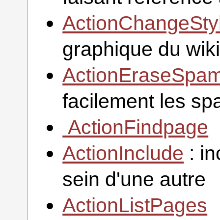
ActionChangeSty
graphique du wik
ActionEraseSp
facilement les s
ActionFindpage
ActionInclude
: i
sein d'une autre
ActionListPages