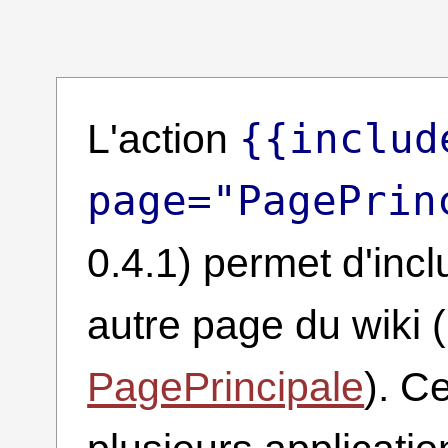
{{includ
L'action
page="PagePrin
0.4.1) permet d'inc
autre page du wiki (
PagePrincipale
). C