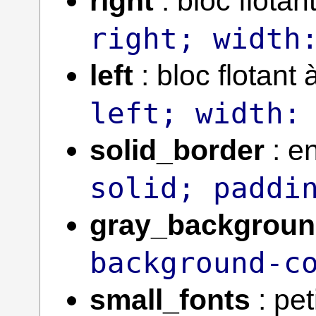
right
: bloc flotan
right; width
left
: bloc flotant
left; width:
solid_border
: e
solid; paddi
gray_backgrou
background-c
small_fonts
: pet