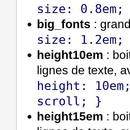
size: 0.8em;
big_fonts
: gran
size: 1.2em;
height10em
: boi
lignes de texte,
height: 10em
scroll; }
height15em
: boi