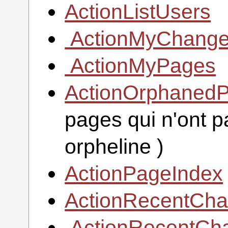
ActionListUsers
ActionMyChang
ActionMyPages
ActionOrphaned
pages qui n'ont pa
orpheline )
ActionPageIndex
ActionRecentCh
ActionRecentC