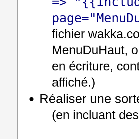
=> "{{inclu
page="MenuD
fichier wakka.c
MenuDuHaut, op
en écriture, con
affiché.)
Réaliser une sort
(en incluant de