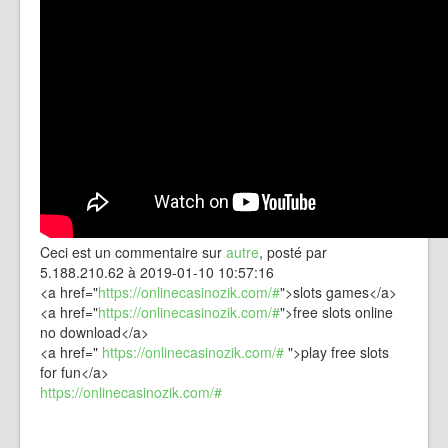
Ceci est un commentaire sur
autre
, posté par
5.188.210.62 à 2019-01-10 10:57:16
<a href="
https://onlinecasinozik.com/#
">slots games</a>
<a href="
https://onlinecasinozik.com/#
">free slots online
no download</a>
<a href="
https://onlinecasinozik.com/#
">play free slots
for fun</a>
https://onlinecasinozik.com/#