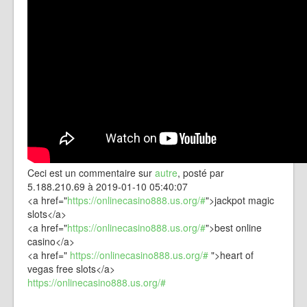
Ceci est un commentaire sur
autre
, posté par
5.188.210.69 à 2019-01-10 05:40:07
<a href="
https://onlinecasino888.us.org/#
">jackpot magic
slots</a>
<a href="
https://onlinecasino888.us.org/#
">best online
casino</a>
<a href="
https://onlinecasino888.us.org/#
">heart of
vegas free slots</a>
https://onlinecasino888.us.org/#