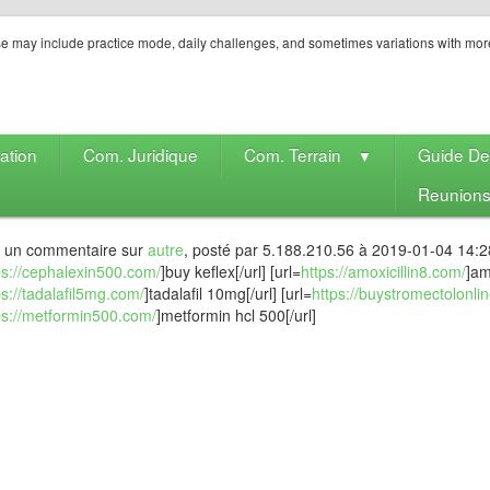
e may include practice mode, daily challenges, and sometimes variations with mor
ation
Com. Juridique
Com. Terrain
Guide D
▼
Reunion
t un commentaire sur
autre
, posté par 5.188.210.56 à 2019-01-04 14:2
ps://cephalexin500.com/
]buy keflex[/url] [url=
https://amoxicillin8.com/
]am
ps://tadalafil5mg.com/
]tadalafil 10mg[/url] [url=
https://buystromectolonli
ps://metformin500.com/
]metformin hcl 500[/url]