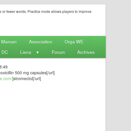
e or fewer words. Practice mode allows players to improve
e Maman
Association
Orga WE
s DC
Liens
Forum
Archives
▼
8:49
oxicillin 500 mg capsules[/url]
ne.com/
]stromectol[/url]