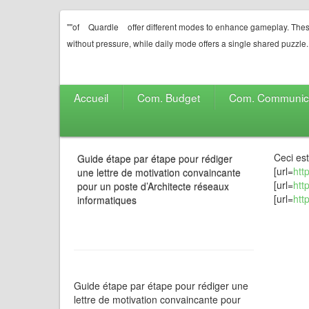
""of
Quardle
offer different modes to enhance gameplay. Thes
without pressure, while daily mode offers a single shared puzzle.
Accueil
Com. Budget
Com. Communic
Ceci es
Guide étape par étape pour rédiger
[url=
htt
une lettre de motivation convaincante
[url=
htt
pour un poste d’Architecte réseaux
[url=
htt
informatiques
Guide étape par étape pour rédiger une
lettre de motivation convaincante pour