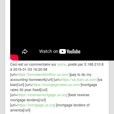
Ceci est un commentaire sur
autre
, posté par 5.188.210.8
à 2019-01-03 16:20:58
[url=
https://homeworkhotline.us.com/
]pay to do my
accounting homework[/url] [url=
https://va-loan.us.com/
]va
loan[/url] [url=
https://mortgagerates.us.com/
]mortgage
rates 30 year fixed[/url]
[url=
https://reversemortgage.us.org/
]best reverse
mortgage lenders[/url]
[url=
https://mortgage.us.org/
]mortgage lenders of
america[/url]