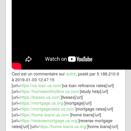
Ceci est un commentaire sur
autre
, posté par 5.188.210.9
à 2019-01-03 12:47:15
[url=
https://va-loan.us.com/
]va loan refinance rates[/url]
[url=
https://homeworkhotline.us.com/
]study help[/url]
[url=
https://livesex.us.com/
]livesex[/url]
[url=
https://mortgage.us.org/
]mortgage[/url]
[url=
https://mortgagerates.us.com/
]mortgage rates[/url]
[url=
https://home-loans.us.com/
]home loans[/url]
[url=
https://reversemortgage.us.org/
]reverse mortgage
rates[/url] [url=
https://home-loans.us.org/
]home loans[/url]