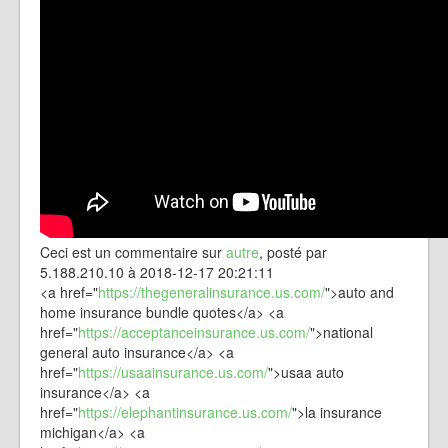
Ceci est un commentaire sur
autre
, posté par
5.188.210.10 à 2018-12-17 20:21:11
<a href="
https://thegeneralinsurance.us.com/
">auto and
home insurance bundle quotes</a> <a
href="
https://acceptanceinsurance.us.com/
">national
general auto insurance</a> <a
href="
https://usaainsurance.us.com/
">usaa auto
insurance</a> <a
href="
https://elephantinsurance.us.com/
">la insurance
michigan</a> <a