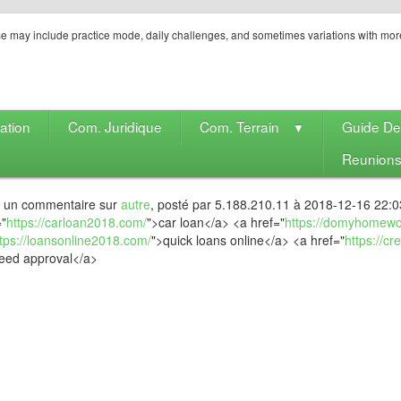
e may include practice mode, daily challenges, and sometimes variations with mor
ation
Com. Juridique
Com. Terrain
Guide D
▼
Reunion
t un commentaire sur
autre
, posté par 5.188.210.11 à 2018-12-16 22:0
="
https://carloan2018.com/
">car loan</a> <a href="
https://domyhomew
tps://loansonline2018.com/
">quick loans online</a> <a href="
https://c
eed approval</a>