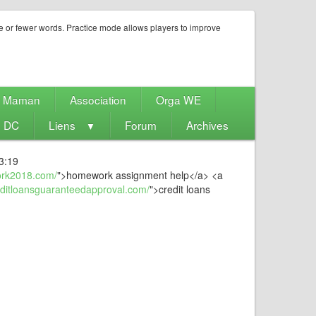
e or fewer words. Practice mode allows players to improve
e Maman
Association
Orga WE
s DC
Liens
Forum
Archives
▼
3:19
ork2018.com/
">homework assignment help</a> <a
reditloansguaranteedapproval.com/
">credit loans