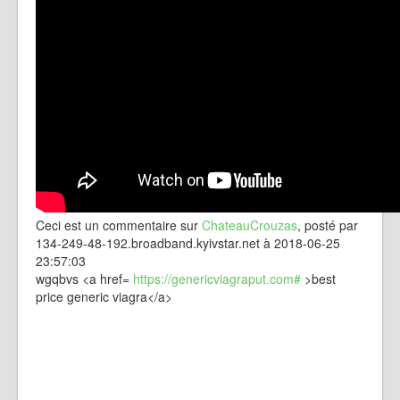
Ceci est un commentaire sur
ChateauCrouzas
, posté par
134-249-48-192.broadband.kyivstar.net à 2018-06-25
23:57:03
wgqbvs <a href=
https://genericviagraput.com#
>best
price generic viagra</a>