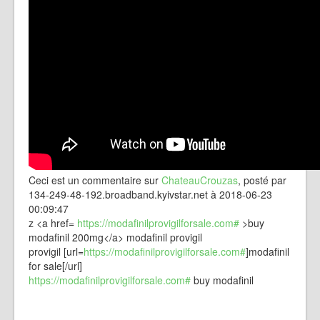
Ceci est un commentaire sur
ChateauCrouzas
, posté par
134-249-48-192.broadband.kyivstar.net à 2018-06-23
00:09:47
z <a href=
https://modafinilprovigilforsale.com#
>buy
modafinil 200mg</a> modafinil provigil
provigil [url=
https://modafinilprovigilforsale.com#
]modafinil
for sale[/url]
https://modafinilprovigilforsale.com#
buy modafinil