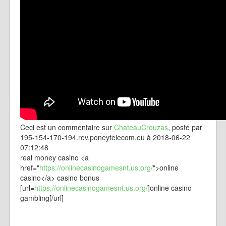
Ceci est un commentaire sur
ChateauCrouzas
, posté par
195-154-170-194.rev.poneytelecom.eu à 2018-06-22
07:12:48
real money casino <a
href="
https://onlinecasinogamesnt.us.org/
">online
casino</a> casino bonus
[url=
https://onlinecasinogamesnt.us.org/
]online casino
gambling[/url]