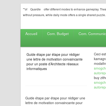
""of
Quardle
offer different modes to enhance gameplay. Thes
without pressure, while daily mode offers a single shared puzzle.
Accueil
Com. Budget
Com. Communic
Ceci es
Guide étape par étape pour rédiger
kamagr
une lettre de motivation convaincante
modafin
pour un poste d’Architecte réseaux
smogche
informatiques
autorep
buy zit
smogche
autorep
Guide étape par étape pour rédiger une
lettre de motivation convaincante pour