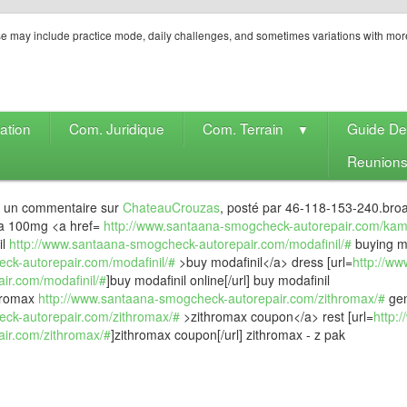
e may include practice mode, daily challenges, and sometimes variations with mor
ation
Com. Juridique
Com. Terrain
Guide D
▼
Reunion
t un commentaire sur
ChateauCrouzas
, posté par 46-118-153-240.bro
a 100mg <a href=
http://www.santaana-smogcheck-autorepair.com/kam
il
http://www.santaana-smogcheck-autorepair.com/modafinil/#
buying mo
ck-autorepair.com/modafinil/#
>buy modafinil</a> dress [url=
http://w
air.com/modafinil/#
]buy modafinil online[/url] buy modafinil
hromax
http://www.santaana-smogcheck-autorepair.com/zithromax/#
gen
ck-autorepair.com/zithromax/#
>zithromax coupon</a> rest [url=
http:
air.com/zithromax/#
]zithromax coupon[/url] zithromax - z pak