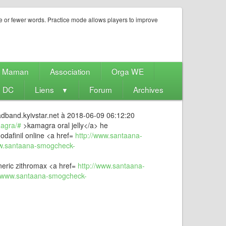
e or fewer words. Practice mode allows players to improve
e Maman
Association
Orga WE
s DC
Liens
Forum
Archives
▼
adband.kyivstar.net à 2018-06-09 06:12:20
agra/#
>kamagra oral jelly</a> he
dafinil online <a href=
http://www.santaana-
ww.santaana-smogcheck-
eric zithromax <a href=
http://www.santaana-
//www.santaana-smogcheck-