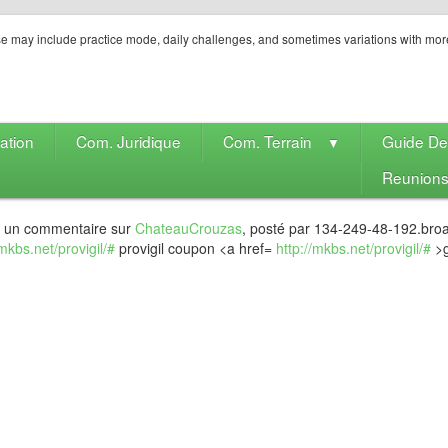
e may include practice mode, daily challenges, and sometimes variations with mor
ation
Com. Juridique
Com. Terrain
Guide D
▼
Reunion
t un commentaire sur
ChateauCrouzas
, posté par 134-249-48-192.bro
/mkbs.net/provigil/#
provigil coupon <a href=
http://mkbs.net/provigil/#
>g