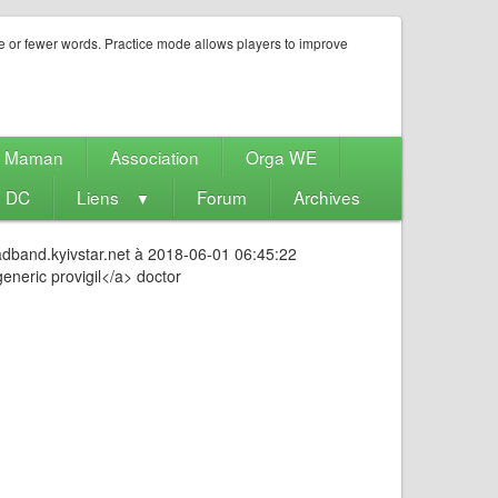
e or fewer words. Practice mode allows players to improve
e Maman
Association
Orga WE
s DC
Liens
Forum
Archives
▼
adband.kyivstar.net à 2018-06-01 06:45:22
eneric provigil</a> doctor