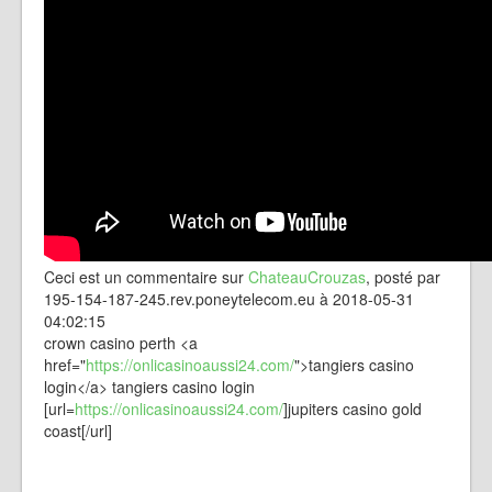
Ceci est un commentaire sur
ChateauCrouzas
, posté par
195-154-187-245.rev.poneytelecom.eu à 2018-05-31
04:02:15
crown casino perth <a
href="
https://onlicasinoaussi24.com/
">tangiers casino
login</a> tangiers casino login
[url=
https://onlicasinoaussi24.com/
]jupiters casino gold
coast[/url]