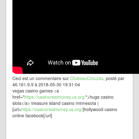
Ceci est un commentaire sur
ChateauCrouzas
, posté par
46.161.9.9 à 2018-05-30 19:31:04
vegas casino games <a
href="
https://casinorealmoney.us.org/
">huge casino
slots</a> treasure island casino minnesota |
[url=
https://casinorealmoney.us.org/
]hollywood casino
online facebook[/url]