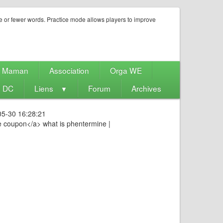
e or fewer words. Practice mode allows players to improve
e Maman
Association
Orga WE
s DC
Liens
Forum
Archives
▼
05-30 16:28:21
 coupon</a> what is phentermine |