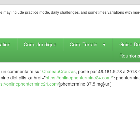
e may include practice mode, daily challenges, and sometimes variations with mor
ation
Com. Juridique
Com. Terrain
Guide D
▼
Reunion
t un commentaire sur
ChateauCrouzas
, posté par 46.161.9.78 à 2018-
ine diet pills <a href="
https://onlinephentermine24.com/
">phentermine
ps://onlinephentermine24.com/
]phentermine 37.5 mg[/url]