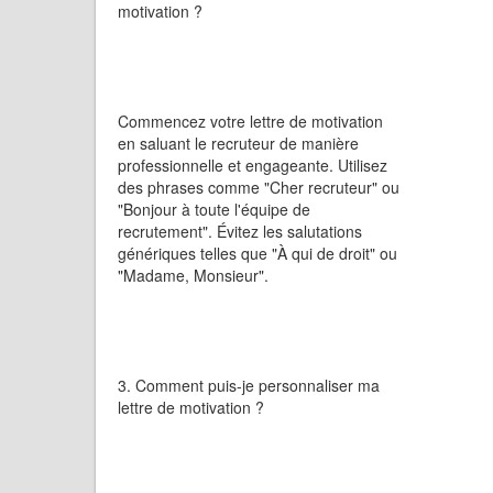
motivation ?
Commencez votre lettre de motivation
en saluant le recruteur de manière
professionnelle et engageante. Utilisez
des phrases comme "Cher recruteur" ou
"Bonjour à toute l'équipe de
recrutement". Évitez les salutations
génériques telles que "À qui de droit" ou
"Madame, Monsieur".
3. Comment puis-je personnaliser ma
lettre de motivation ?