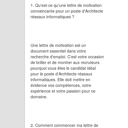
1. Qu'est-ce qu'une lettre de motivation
convaincante pour un poste d'Architecte
réseaux informatiques ?
Une lettre de motivation est un
document essentiel dans votre
recherche d'emploi. C'est votre occasion
de briller et de montrer aux recruteurs
pourquoi vous êtes le candidat idéal
pour le poste d'Architecte réseaux
informatiques. Elle doit mettre en
évidence vos compétences, votre
expérience et votre passion pour ce
domaine.
2. Comment commencer ma lettre de