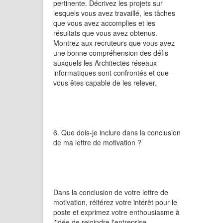
pertinente. Décrivez les projets sur
lesquels vous avez travaillé, les tâches
que vous avez accomplies et les
résultats que vous avez obtenus.
Montrez aux recruteurs que vous avez
une bonne compréhension des défis
auxquels les Architectes réseaux
informatiques sont confrontés et que
vous êtes capable de les relever.
6. Que dois-je inclure dans la conclusion
de ma lettre de motivation ?
Dans la conclusion de votre lettre de
motivation, réitérez votre intérêt pour le
poste et exprimez votre enthousiasme à
l'idée de rejoindre l'entreprise.