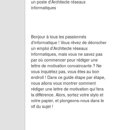
un poste d'Architecte réseaux
informatiques
Bonjour à tous les passionnés
d'informatique ! Vous rêvez de décrocher
un emploi d'Architecte réseaux
informatiques, mais vous ne savez pas
par où commencer pour rédiger une
lettre de motivation convaincante ? Ne
vous inquiétez pas, vous êtes au bon
endroit ! Dans ce guide étape par étape,
nous allons vous montrer comment
rédiger une lettre de motivation qui fera
la différence. Alors, sortez votre stylo et
votre papier, et plongeons-nous dans le
vif du sujet !