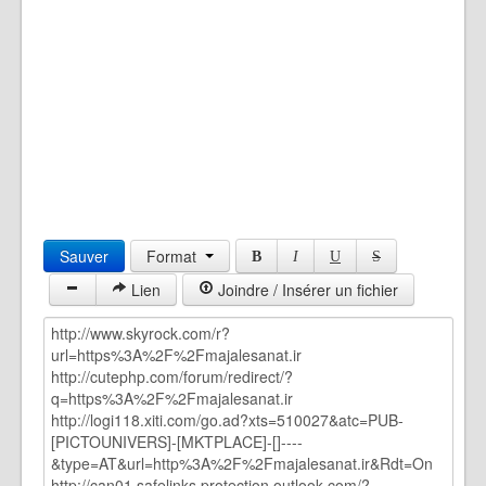
Sauver
Format
B
I
U
S
Lien
Joindre / Insérer un fichier