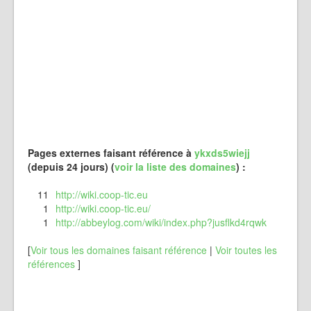
Pages externes faisant référence à
ykxds5wiejj
(depuis 24 jours) (
voir la liste des domaines
) :
11
http://wiki.coop-tic.eu
1
http://wiki.coop-tic.eu/
1
http://abbeylog.com/wiki/index.php?jusflkd4rqwk
[
Voir tous les domaines faisant référence
|
Voir toutes les
références
]