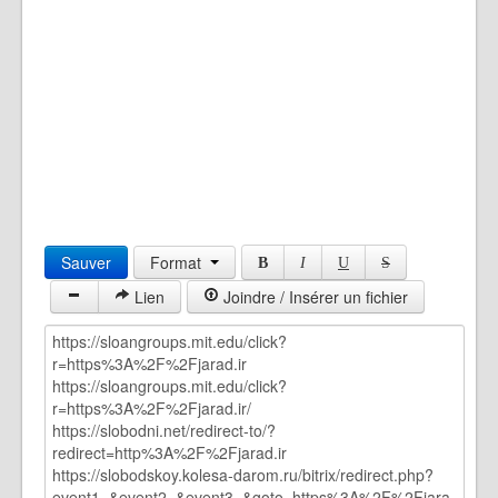
Sauver
Format
B
I
U
S
Lien
Joindre / Insérer un fichier