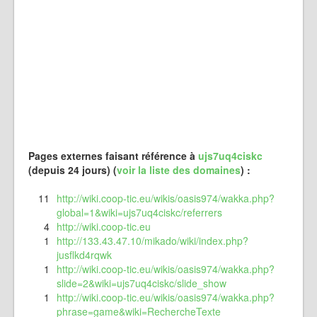
Pages externes faisant référence à
ujs7uq4ciskc
(depuis 24 jours) (
voir la liste des domaines
) :
11
http://wiki.coop-tic.eu/wikis/oasis974/wakka.php?
global=1&wiki=ujs7uq4ciskc/referrers
4
http://wiki.coop-tic.eu
1
http://133.43.47.10/mikado/wiki/index.php?
jusflkd4rqwk
1
http://wiki.coop-tic.eu/wikis/oasis974/wakka.php?
slide=2&wiki=ujs7uq4ciskc/slide_show
1
http://wiki.coop-tic.eu/wikis/oasis974/wakka.php?
phrase=game&wiki=RechercheTexte