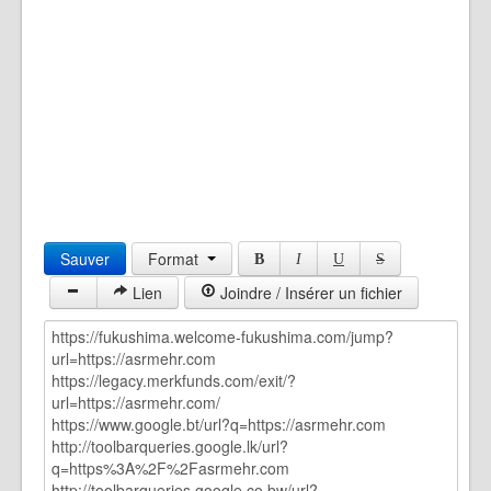
Sauver
Format
B
I
U
S
Lien
Joindre / Insérer un fichier