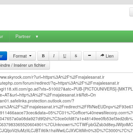
ur
Partner
▼
er
Format
Lien
B
I
U
S
indre / Insérer un fichier