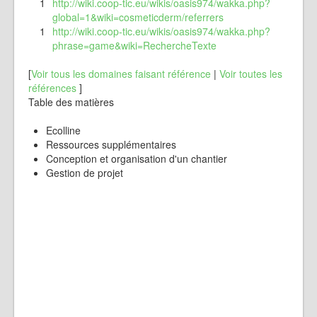
1
http://wiki.coop-tic.eu/wikis/oasis974/wakka.php?
global=1&wiki=cosmeticderm/referrers
1
http://wiki.coop-tic.eu/wikis/oasis974/wakka.php?
phrase=game&wiki=RechercheTexte
[
Voir tous les domaines faisant référence
|
Voir toutes les
références
]
Table des matières
Ecolline
Ressources supplémentaires
Conception et organisation d'un chantier
Gestion de projet