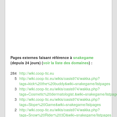
Pages externes faisant référence à
snakegame
(depuis 24 jours) (
voir la liste des domaines
) :
284
http://wiki.coop-tic.eu
5
http://wiki.coop-tic.eu/wikis/oasis974/wakka.php?
tags=kick%20the%20buddy&wiki=snakegame/listpages
3
http://wiki.coop-tic.eu/wikis/oasis974/wakka.php?
tags=Cosmetic%20dermatologist.&wiki=snakegame/listpag
3
http://wiki.coop-tic.eu/wikis/oasis974/wakka.php?
tags=Slope%20Game&wiki=snakegame/listpages
2
http://wiki.coop-tic.eu/wikis/oasis974/wakka.php?
tags=Snow%20Rider%203D&wiki=snakegame/listpages