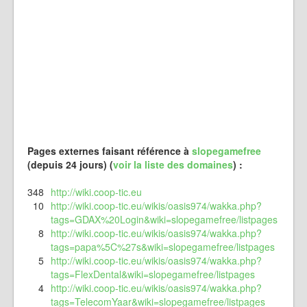
Pages externes faisant référence à
slopegamefree
(depuis 24 jours) (
voir la liste des domaines
) :
348
http://wiki.coop-tic.eu
10
http://wiki.coop-tic.eu/wikis/oasis974/wakka.php?
tags=GDAX%20Login&wiki=slopegamefree/listpages
8
http://wiki.coop-tic.eu/wikis/oasis974/wakka.php?
tags=papa%5C%27s&wiki=slopegamefree/listpages
5
http://wiki.coop-tic.eu/wikis/oasis974/wakka.php?
tags=FlexDental&wiki=slopegamefree/listpages
4
http://wiki.coop-tic.eu/wikis/oasis974/wakka.php?
tags=TelecomYaar&wiki=slopegamefree/listpages