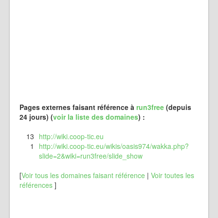
Pages externes faisant référence à
run3free
(depuis
24 jours) (
voir la liste des domaines
) :
13
http://wiki.coop-tic.eu
1
http://wiki.coop-tic.eu/wikis/oasis974/wakka.php?
slide=2&wiki=run3free/slide_show
[
Voir tous les domaines faisant référence
|
Voir toutes les
références
]