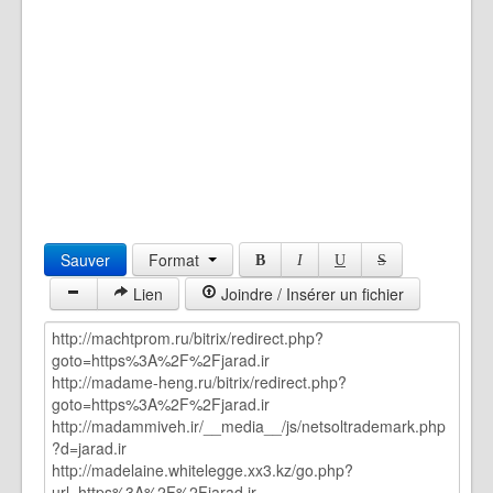
Sauver
Format
B
I
U
S
Lien
Joindre / Insérer un fichier