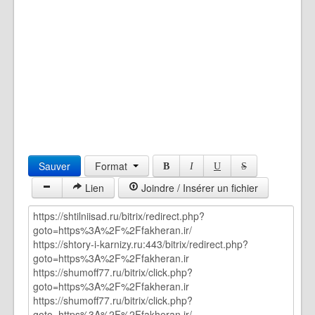
Sauver
Format
B
I
U
S
Lien
Joindre / Insérer un fichier