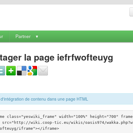
ur
Partner
▼
tager la page iefrfwofteuyg
d'intégration de contenu dans une page HTML
me class="yeswiki_frame" width="100%" height="700" frame
 src="http://wiki.coop-tic.eu/wikis/oasis974/wakka.php?w