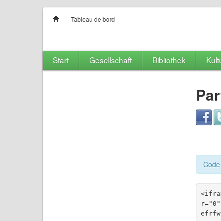
Tableau de bord
Start
Gesellschaft
Bibliothek
Kult
Par
Code 
<ifra
r="0"