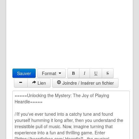
Sauver
Format
B
I
U
S
Lien
Joindre / Insérer un fichier