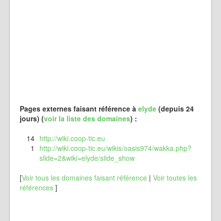
Pages externes faisant référence à
elyde
(depuis 24
jours) (
voir la liste des domaines
) :
14
http://wiki.coop-tic.eu
1
http://wiki.coop-tic.eu/wikis/oasis974/wakka.php?
slide=2&wiki=elyde/slide_show
[
Voir tous les domaines faisant référence
|
Voir toutes les
références
]