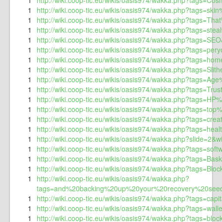
1
http://wiki.coop-tic.eu/wikis/oasis974/wakka.php?tags=Cos
1
http://wiki.coop-tic.eu/wikis/oasis974/wakka.php?tags=sk
1
http://wiki.coop-tic.eu/wikis/oasis974/wakka.php?tags=
1
http://wiki.coop-tic.eu/wikis/oasis974/wakka.php?tags=stea
1
http://wiki.coop-tic.eu/wikis/oasis974/wakka.php?tags=SEO
1
http://wiki.coop-tic.eu/wikis/oasis974/wakka.php?tags=pery
1
http://wiki.coop-tic.eu/wikis/oasis974/wakka.php?tags=hom
1
http://wiki.coop-tic.eu/wikis/oasis974/wakka.php?tags=Slith
1
http://wiki.coop-tic.eu/wikis/oasis974/wakka.php?tags=Ag
1
http://wiki.coop-tic.eu/wikis/oasis974/wakka.php?tags=Tru
1
http://wiki.coop-tic.eu/wikis/oasis974/wakka.php?tags=HP
1
http://wiki.coop-tic.eu/wikis/oasis974/wakka.php?tags=t
1
http://wiki.coop-tic.eu/wikis/oasis974/wakka.php?tags=cre
1
http://wiki.coop-tic.eu/wikis/oasis974/wakka.php?tags=heal
1
http://wiki.coop-tic.eu/wikis/oasis974/wakka.php?slide=2&w
1
http://wiki.coop-tic.eu/wikis/oasis974/wakka.php?tags=soft
1
http://wiki.coop-tic.eu/wikis/oasis974/wakka.php?tags=Bas
1
http://wiki.coop-tic.eu/wikis/oasis974/wakka.php?tags=Blo
1
http://wiki.coop-tic.eu/wikis/oasis974/wakka.php?
tags=and%20backing%20up%20your%20recovery%20seed.%
1
http://wiki.coop-tic.eu/wikis/oasis974/wakka.php?tags=capi
1
http://wiki.coop-tic.eu/wikis/oasis974/wakka.php?tags=wall
1
http://wiki.coop-tic.eu/wikis/oasis974/wakka.php?tags=bloc