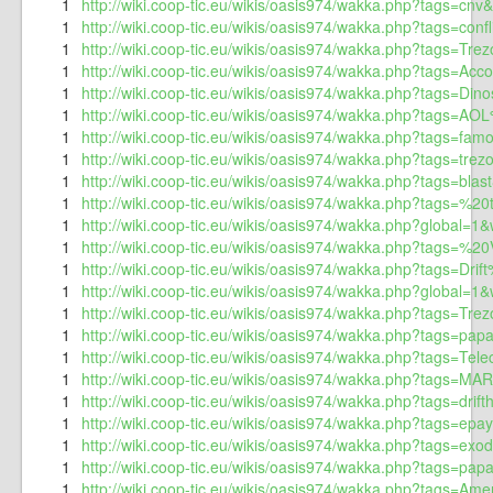
1
http://wiki.coop-tic.eu/wikis/oasis974/wakka.php?tags=cnv&
1
http://wiki.coop-tic.eu/wikis/oasis974/wakka.php?tags=confl
1
http://wiki.coop-tic.eu/wikis/oasis974/wakka.php?tags=Trez
1
http://wiki.coop-tic.eu/wikis/oasis974/wakka.php?tags=A
1
http://wiki.coop-tic.eu/wikis/oasis974/wakka.php?tags=Di
1
http://wiki.coop-tic.eu/wikis/oasis974/wakka.php?tags=AO
1
http://wiki.coop-tic.eu/wikis/oasis974/wakka.php?tags=f
1
http://wiki.coop-tic.eu/wikis/oasis974/wakka.php?tags=tre
1
http://wiki.coop-tic.eu/wikis/oasis974/wakka.php?tags=blas
1
http://wiki.coop-tic.eu/wikis/oasis974/wakka.php?tags=%
1
http://wiki.coop-tic.eu/wikis/oasis974/wakka.php?global=1&
1
http://wiki.coop-tic.eu/wikis/oasis974/wakka.php?tags=%2
1
http://wiki.coop-tic.eu/wikis/oasis974/wakka.php?tags=Dr
1
http://wiki.coop-tic.eu/wikis/oasis974/wakka.php?global=1&
1
http://wiki.coop-tic.eu/wikis/oasis974/wakka.php?tags=Trezo
1
http://wiki.coop-tic.eu/wikis/oasis974/wakka.php?tags=papa
1
http://wiki.coop-tic.eu/wikis/oasis974/wakka.php?tags=Tel
1
http://wiki.coop-tic.eu/wikis/oasis974/wakka.php?tags=MAR
1
http://wiki.coop-tic.eu/wikis/oasis974/wakka.php?tags=drift
1
http://wiki.coop-tic.eu/wikis/oasis974/wakka.php?tags=epay
1
http://wiki.coop-tic.eu/wikis/oasis974/wakka.php?tags=exo
1
http://wiki.coop-tic.eu/wikis/oasis974/wakka.php?tags=pap
1
http://wiki.coop-tic.eu/wikis/oasis974/wakka.php?tags=Am