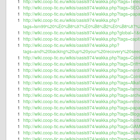
1
http://wiki.coop-tic.eu/wikis/oasis974/wakka.php?tags=Tel
1
http://wiki.coop-tic.eu/wikis/oasis974/wakka.php?tags=SEO
1
http://wiki.coop-tic.eu/wikis/oasis974/wakka.php?tags=p
1
http://wiki.coop-tic.eu/wikis/oasis974/wakka.php?
tags=lsm99%20%E0%B8%97%E0%B8%B2%E0%B8%87%E0
1
http://wiki.coop-tic.eu/wikis/oasis974/wakka.php?global=1&
1
http://wiki.coop-tic.eu/wikis/oasis974/wakka.php?tags=capi
1
http://wiki.coop-tic.eu/wikis/oasis974/wakka.php?
tags=and%20backing%20up%20your%20recovery%20seed.%
1
http://wiki.coop-tic.eu/wikis/oasis974/wakka.php?tags=Co
1
http://wiki.coop-tic.eu/wikis/oasis974/wakka.php?tags=Dri
1
http://wiki.coop-tic.eu/wikis/oasis974/wakka.php?tags=no
1
http://wiki.coop-tic.eu/wikis/oasis974/wakka.php?tags=Co
1
http://wiki.coop-tic.eu/wikis/oasis974/wakka.php?tags=Alk
1
http://wiki.coop-tic.eu/wikis/oasis974/wakka.php?tags=f
1
http://wiki.coop-tic.eu/wikis/oasis974/wakka.php?tags=arch
1
http://wiki.coop-tic.eu/wikis/oasis974/wakka.php?tags=retr
1
http://wiki.coop-tic.eu/wikis/oasis974/wakka.php?tags=pap
1
http://wiki.coop-tic.eu/wikis/oasis974/wakka.php?tags=Blog
1
http://wiki.coop-tic.eu/wikis/oasis974/wakka.php?tags=foot
1
http://wiki.coop-tic.eu/wikis/oasis974/wakka.php?tags=GAM
1
http://wiki.coop-tic.eu/wikis/oasis974/wakka.php?tags=Su
1
http://wiki.coop-tic.eu/wikis/oasis974/wakka.php?tags=ma