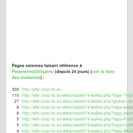
Pages externes faisant référence à
ParametresUtilisateu
(depuis 24 jours) (
voir la liste
des domaines
) :
335
http://wiki.coop-tic.eu
110
http://wiki.coop-tic.eu/wikis/oasis974/wakka.php?tags=Trezo
27
http://wiki.coop-tic.eu/wikis/oasis974/wakka.php?global=1&w
8
http://wiki.coop-tic.eu/wikis/oasis974/wakka.php?tag
8
http://wiki.coop-tic.eu/wikis/oasis974/wakka.php?tags=pay
5
http://wiki.coop-tic.eu/wikis/oasis974/wakka.php?tags=Fnaf
5
http://wiki.coop-tic.eu/wikis/oasis974/wakka.php?tags=
4
http://wiki.coop-tic.eu/wikis/oasis974/wakka.php?tags=Blo