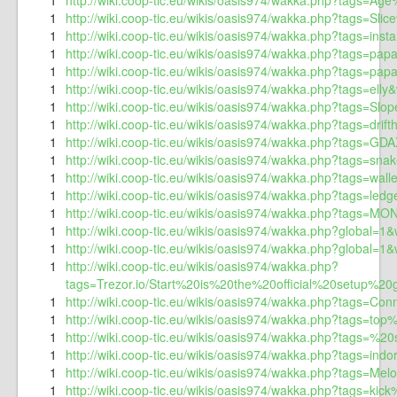
1
http://wiki.coop-tic.eu/wikis/oasis974/wakka.php?tags=Age
1
http://wiki.coop-tic.eu/wikis/oasis974/wakka.php?tags=Sli
1
http://wiki.coop-tic.eu/wikis/oasis974/wakka.php?tags=ins
1
http://wiki.coop-tic.eu/wikis/oasis974/wakka.php?tags=pa
1
http://wiki.coop-tic.eu/wikis/oasis974/wakka.php?tags=pap
1
http://wiki.coop-tic.eu/wikis/oasis974/wakka.php?tags=elly
1
http://wiki.coop-tic.eu/wikis/oasis974/wakka.php?tags=Slop
1
http://wiki.coop-tic.eu/wikis/oasis974/wakka.php?tags=drif
1
http://wiki.coop-tic.eu/wikis/oasis974/wakka.php?tags=GDA
1
http://wiki.coop-tic.eu/wikis/oasis974/wakka.php?tags=sna
1
http://wiki.coop-tic.eu/wikis/oasis974/wakka.php?tags=wall
1
http://wiki.coop-tic.eu/wikis/oasis974/wakka.php?tags=ledg
1
http://wiki.coop-tic.eu/wikis/oasis974/wakka.php?tags=MO
1
http://wiki.coop-tic.eu/wikis/oasis974/wakka.php?global=1
1
http://wiki.coop-tic.eu/wikis/oasis974/wakka.php?global=1&w
1
http://wiki.coop-tic.eu/wikis/oasis974/wakka.php?
tags=Trezor.io/Start%20is%20the%20official%20setup%20
1
http://wiki.coop-tic.eu/wikis/oasis974/wakka.php?tags=Co
1
http://wiki.coop-tic.eu/wikis/oasis974/wakka.php?tags=t
1
http://wiki.coop-tic.eu/wikis/oasis974/wakka.php?tags=%
1
http://wiki.coop-tic.eu/wikis/oasis974/wakka.php?tags=in
1
http://wiki.coop-tic.eu/wikis/oasis974/wakka.php?tags=Me
1
http://wiki.coop-tic.eu/wikis/oasis974/wakka.php?tags=ki