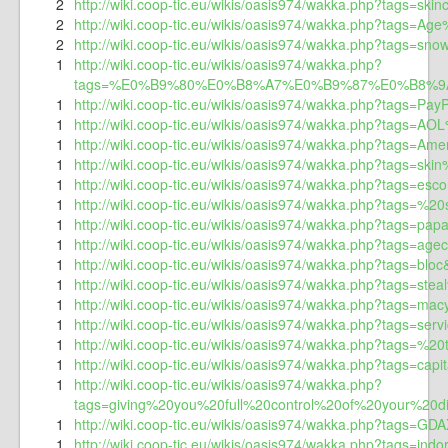
2
http://wiki.coop-tic.eu/wikis/oasis974/wakka.php?tags=skin
2
http://wiki.coop-tic.eu/wikis/oasis974/wakka.php?tags=Ag
2
http://wiki.coop-tic.eu/wikis/oasis974/wakka.php?tags=sno
1
http://wiki.coop-tic.eu/wikis/oasis974/wakka.php?
tags=%E0%B9%80%E0%B8%A7%E0%B9%87%E0%B8%
1
http://wiki.coop-tic.eu/wikis/oasis974/wakka.php?tags=Pay
1
http://wiki.coop-tic.eu/wikis/oasis974/wakka.php?tags=AO
1
http://wiki.coop-tic.eu/wikis/oasis974/wakka.php?tags=Am
1
http://wiki.coop-tic.eu/wikis/oasis974/wakka.php?tags=sk
1
http://wiki.coop-tic.eu/wikis/oasis974/wakka.php?tags=es
1
http://wiki.coop-tic.eu/wikis/oasis974/wakka.php?tags=
1
http://wiki.coop-tic.eu/wikis/oasis974/wakka.php?tags=pa
1
http://wiki.coop-tic.eu/wikis/oasis974/wakka.php?tags=agec
1
http://wiki.coop-tic.eu/wikis/oasis974/wakka.php?tags=bloc
1
http://wiki.coop-tic.eu/wikis/oasis974/wakka.php?tags=stea
1
http://wiki.coop-tic.eu/wikis/oasis974/wakka.php?tags=ma
1
http://wiki.coop-tic.eu/wikis/oasis974/wakka.php?tags=serv
1
http://wiki.coop-tic.eu/wikis/oasis974/wakka.php?tags=%
1
http://wiki.coop-tic.eu/wikis/oasis974/wakka.php?tags=capi
1
http://wiki.coop-tic.eu/wikis/oasis974/wakka.php?
tags=giving%20you%20full%20control%20of%20your%20
1
http://wiki.coop-tic.eu/wikis/oasis974/wakka.php?tags=GD
1
http://wiki.coop-tic.eu/wikis/oasis974/wakka.php?tags=ind