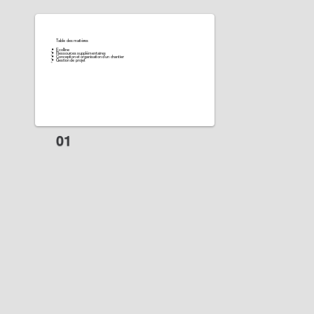
Table des matières
Ecolline
Ressources supplémentaires
Conception et organisation d'un chantier
Gestion de projet