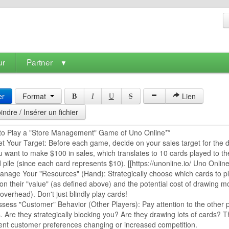
ur
Partner
▼
er
Format
Lien
B
I
U
S
indre / Insérer un fichier