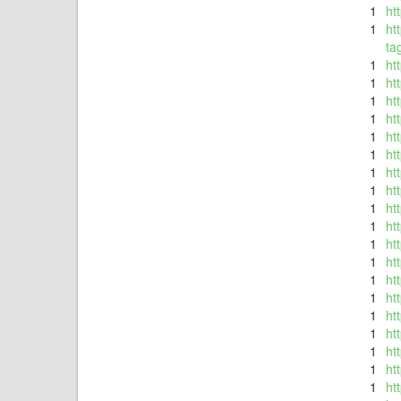
1
ht
1
ht
ta
1
ht
1
ht
1
ht
1
ht
1
ht
1
ht
1
ht
1
ht
1
ht
1
ht
1
ht
1
ht
1
ht
1
ht
1
ht
1
ht
1
ht
1
ht
1
ht