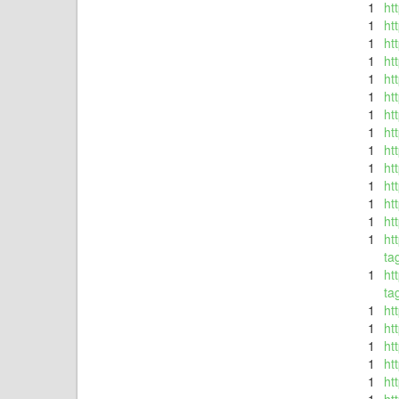
1
ht
1
ht
1
ht
1
ht
1
ht
1
ht
1
ht
1
ht
1
ht
1
ht
1
ht
1
ht
1
ht
1
ht
t
1
ht
ta
1
ht
1
ht
1
ht
1
ht
1
ht