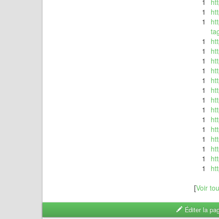
1
ht
1
ht
1
ht
ta
1
ht
1
ht
1
ht
1
ht
1
ht
1
ht
1
ht
1
ht
1
ht
1
ht
1
ht
1
ht
1
ht
1
ht
[
Voir to
Éditer la pa