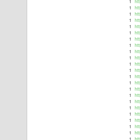
1
ht
1
ht
1
ht
1
ht
1
ht
1
ht
1
ht
1
ht
1
ht
1
ht
1
ht
1
ht
1
ht
1
ht
1
ht
1
ht
1
ht
1
ht
1
ht
1
ht
1
ht
1
ht
1
ht