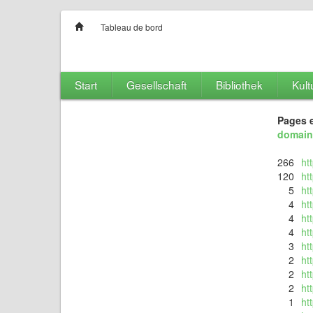
Tableau de bord
Start
Gesellschaft
Bibliothek
Kult
Pages e
domain
266
ht
120
ht
5
ht
4
ht
4
ht
4
ht
3
ht
2
ht
2
ht
2
ht
1
ht