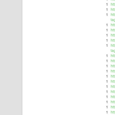
1
ht
1
ht
1
ht
ta
1
ht
1
ht
1
ht
1
ht
1
ht
ta
1
ht
1
ht
1
ht
1
ht
1
ht
1
ht
1
ht
1
ht
1
ht
1
ht
1
ht
1
ht