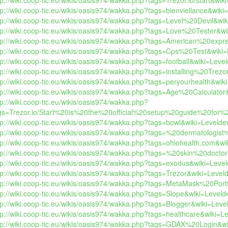
tp://wiki.coop-tic.eu/wikis/oasis974/wakka.php?tags=Trezor.io/start&wiki
tp://wiki.coop-tic.eu/wikis/oasis974/wakka.php?tags=bienviellance&wiki=
tp://wiki.coop-tic.eu/wikis/oasis974/wakka.php?tags=Level%20Devil&wiki
tp://wiki.coop-tic.eu/wikis/oasis974/wakka.php?tags=Love%20Tester&wik
tp://wiki.coop-tic.eu/wikis/oasis974/wakka.php?tags=American%20expre
tp://wiki.coop-tic.eu/wikis/oasis974/wakka.php?tags=Cps%20Test&wiki=L
tp://wiki.coop-tic.eu/wikis/oasis974/wakka.php?tags=football&wiki=Leveld
tp://wiki.coop-tic.eu/wikis/oasis974/wakka.php?tags=installing%20Trezo
tp://wiki.coop-tic.eu/wikis/oasis974/wakka.php?tags=peryourhealth&wiki
tp://wiki.coop-tic.eu/wikis/oasis974/wakka.php?tags=Age%20Calculator&
tp://wiki.coop-tic.eu/wikis/oasis974/wakka.php?
gs=Trezor.io/Start%20is%20the%20official%20setup%20guide%20for%
tp://wiki.coop-tic.eu/wikis/oasis974/wakka.php?tags=bowl&wiki=Leveldevi
tp://wiki.coop-tic.eu/wikis/oasis974/wakka.php?tags=%20dermatologis
tp://wiki.coop-tic.eu/wikis/oasis974/wakka.php?tags=ohiohealth.com&wik
tp://wiki.coop-tic.eu/wikis/oasis974/wakka.php?tags=%20skin%20doc
tp://wiki.coop-tic.eu/wikis/oasis974/wakka.php?tags=exodus&wiki=Leveld
tp://wiki.coop-tic.eu/wikis/oasis974/wakka.php?tags=Trezor&wiki=Levelde
tp://wiki.coop-tic.eu/wikis/oasis974/wakka.php?tags=MetaMask%20Portfo
tp://wiki.coop-tic.eu/wikis/oasis974/wakka.php?tags=Slope&wiki=Levelde
tp://wiki.coop-tic.eu/wikis/oasis974/wakka.php?tags=Blogger&wiki=Level
tp://wiki.coop-tic.eu/wikis/oasis974/wakka.php?tags=healthcare&wiki=Lev
tp://wiki.coop-tic.eu/wikis/oasis974/wakka.php?tags=GDAX%20Login&wik