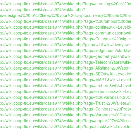
tp://wiki.coop-tic.eu/wikis/oasis974/wakka.php?tags=creating%20a%20wa
tp://wiki.coop-tic.eu/wikis/oasis974/wakka.php?
gs=designed%20to%20keep%20your%20cryptocurrency%20safe%2
tp://wiki.coop-tic.eu/wikis/oasis974/wakka.php?tags=%20famous%20de
tp://wiki.coop-tic.eu/wikis/oasis974/wakka.php?tags=conflit&wiki=Levelde
tp://wiki.coop-tic.eu/wikis/oasis974/wakka.php?tags=communication&wik
tp://wiki.coop-tic.eu/wikis/oasis974/wakka.php?tags=Coinbase%20sign%
tp://wiki.coop-tic.eu/wikis/oasis974/wakka.php?global=1&wiki=jdvmyhwie
tp://wiki.coop-tic.eu/wikis/oasis974/wakka.php?tags=ledger.com/start&wi
tp://wiki.coop-tic.eu/wikis/oasis974/wakka.php?tags=geometrydash&wiki
tp://wiki.coop-tic.eu/wikis/oasis974/wakka.php?tags=TelecomYaar&wiki=
tp://wiki.coop-tic.eu/wikis/oasis974/wakka.php?tags=Alkaline%20Water%
tp://wiki.coop-tic.eu/wikis/oasis974/wakka.php?tags=SEO&wiki=Leveldevi
tp://wiki.coop-tic.eu/wikis/oasis974/wakka.php?tags=MART&wiki=Levelde
tp://wiki.coop-tic.eu/wikis/oasis974/wakka.php?tags=archers&wiki=Leveld
tp://wiki.coop-tic.eu/wikis/oasis974/wakka.php?tags=extension&wiki=Leve
tp://wiki.coop-tic.eu/wikis/oasis974/wakka.php?tags=%20Varanasi%20Cal
tp://wiki.coop-tic.eu/wikis/oasis974/wakka.php?tags=Trust%20Wallet&wik
tp://wiki.coop-tic.eu/wikis/oasis974/wakka.php?tags=Coinbase%20Pro&w
tp://wiki.coop-tic.eu/wikis/oasis974/wakka.php?tags=Varanasi%20Call%2
tp://wiki.coop-tic.eu/wikis/oasis974/wakka.php?tags=papa\%27s%20scoo
tp://wiki.coop-tic.eu/wikis/oasis974/wakka.php?tags=blast&wiki=Leveldev