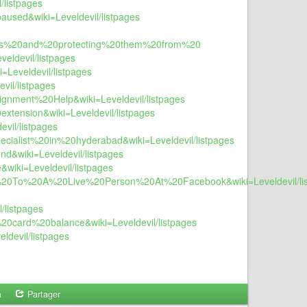
/listpages
aused&wiki=Leveldevil/listpages
sets%20and%20protecting%20them%20from%20
eldevil/listpages
=Leveldevil/listpages
vil/listpages
signment%20Help&wiki=Leveldevil/listpages
extension&wiki=Leveldevil/listpages
evil/listpages
pecialist%20in%20hyderabad&wiki=Leveldevil/listpages
nd&wiki=Leveldevil/listpages
wiki=Leveldevil/listpages
alk%20To%20A%20Live%20Person%20At%20Facebook&wiki=Leveldevil/li
/listpages
t%20card%20balance&wiki=Leveldevil/listpages
ldevil/listpages
a
Partager