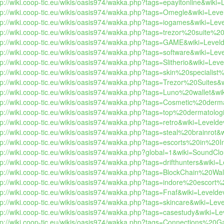
tp://wiki.coop-tic.eu/wikis/oasis974/wakka.php?tags=epayitonline&wiki=L
tp://wiki.coop-tic.eu/wikis/oasis974/wakka.php?tags=Omegle&wiki=Level
tp://wiki.coop-tic.eu/wikis/oasis974/wakka.php?tags=iogames&wiki=Level
tp://wiki.coop-tic.eu/wikis/oasis974/wakka.php?tags=trezor%20suite%20
tp://wiki.coop-tic.eu/wikis/oasis974/wakka.php?tags=GAME&wiki=Levelde
tp://wiki.coop-tic.eu/wikis/oasis974/wakka.php?tags=software&wiki=Level
tp://wiki.coop-tic.eu/wikis/oasis974/wakka.php?tags=Slitherio&wiki=Level
tp://wiki.coop-tic.eu/wikis/oasis974/wakka.php?tags=skin%20specialis
tp://wiki.coop-tic.eu/wikis/oasis974/wakka.php?tags=Trezor%20Suites&w
tp://wiki.coop-tic.eu/wikis/oasis974/wakka.php?tags=Luno%20wallet&wik
tp://wiki.coop-tic.eu/wikis/oasis974/wakka.php?tags=Cosmetic%20dermat
tp://wiki.coop-tic.eu/wikis/oasis974/wakka.php?tags=top%20dermatolo
tp://wiki.coop-tic.eu/wikis/oasis974/wakka.php?tags=retro&wiki=Leveldev
tp://wiki.coop-tic.eu/wikis/oasis974/wakka.php?tags=steal%20brainrot&w
tp://wiki.coop-tic.eu/wikis/oasis974/wakka.php?tags=escorts%20in%20In
tp://wiki.coop-tic.eu/wikis/oasis974/wakka.php?global=1&wiki=SoundClo
tp://wiki.coop-tic.eu/wikis/oasis974/wakka.php?tags=drifthunters&wiki=Le
tp://wiki.coop-tic.eu/wikis/oasis974/wakka.php?tags=BlockChain%20Wall
tp://wiki.coop-tic.eu/wikis/oasis974/wakka.php?tags=indore%20escort%2
tp://wiki.coop-tic.eu/wikis/oasis974/wakka.php?tags=Fnaf&wiki=Leveldevi
tp://wiki.coop-tic.eu/wikis/oasis974/wakka.php?tags=skincare&wiki=Level
tp://wiki.coop-tic.eu/wikis/oasis974/wakka.php?tags=casestudy&wiki=Lev
tp://wiki.coop-tic.eu/wikis/oasis974/wakka.php?tags=Connections%20G