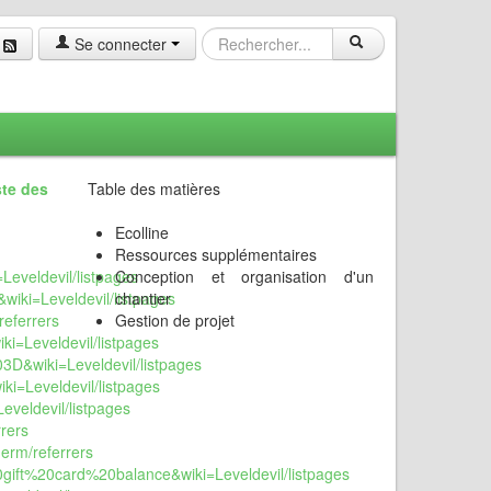
Se connecter
iste des
Table des matières
Ecolline
Ressources supplémentaires
Leveldevil/listpages
Conception et organisation d'un
wiki=Leveldevil/listpages
chantier
referrers
Gestion de projet
ki=Leveldevil/listpages
3D&wiki=Leveldevil/listpages
ki=Leveldevil/listpages
eveldevil/listpages
rers
derm/referrers
20gift%20card%20balance&wiki=Leveldevil/listpages