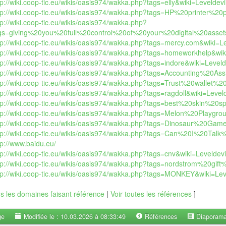
tp://wiki.coop-tic.eu/wikis/oasis974/wakka.php?tags=elly&wiki=Leveldevil
tp://wiki.coop-tic.eu/wikis/oasis974/wakka.php?tags=HP%20printer%20p
tp://wiki.coop-tic.eu/wikis/oasis974/wakka.php?
gs=giving%20you%20full%20control%20of%20your%20digital%20as
tp://wiki.coop-tic.eu/wikis/oasis974/wakka.php?tags=mercy.com&wiki=Lev
tp://wiki.coop-tic.eu/wikis/oasis974/wakka.php?tags=homeworkhelp&wiki
tp://wiki.coop-tic.eu/wikis/oasis974/wakka.php?tags=indore&wiki=Levelde
tp://wiki.coop-tic.eu/wikis/oasis974/wakka.php?tags=Accounting%20As
tp://wiki.coop-tic.eu/wikis/oasis974/wakka.php?tags=Trust%20wallet%20
tp://wiki.coop-tic.eu/wikis/oasis974/wakka.php?tags=ragdoll&wiki=Leveld
tp://wiki.coop-tic.eu/wikis/oasis974/wakka.php?tags=best%20skin%20s
tp://wiki.coop-tic.eu/wikis/oasis974/wakka.php?tags=Melon%20Playgrou
tp://wiki.coop-tic.eu/wikis/oasis974/wakka.php?tags=Dinosaur%20Game&
tp://wiki.coop-tic.eu/wikis/oasis974/wakka.php?tags=Can%20I%20T
tp://www.baidu.eu/
tp://wiki.coop-tic.eu/wikis/oasis974/wakka.php?tags=cnv&wiki=Leveldevil
tp://wiki.coop-tic.eu/wikis/oasis974/wakka.php?tags=nordstrom%20gif
tp://wiki.coop-tic.eu/wikis/oasis974/wakka.php?tags=MONKEY&wiki=Leve
us les domaines faisant référence
|
Voir toutes les références
]
ge
Modifiée le : 10.03.2026 à 08:33:49
Références
Diaporam