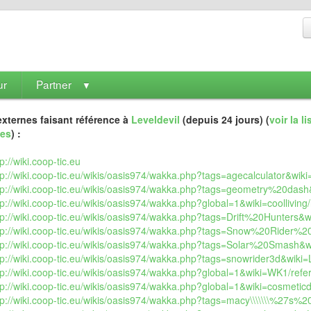
ur
Partner
▼
xternes faisant référence à
Leveldevil
(depuis 24 jours) (
voir la l
es
) :
tp://wiki.coop-tic.eu
tp://wiki.coop-tic.eu/wikis/oasis974/wakka.php?tags=agecalculator&wiki=
tp://wiki.coop-tic.eu/wikis/oasis974/wakka.php?tags=geometry%20dash&
tp://wiki.coop-tic.eu/wikis/oasis974/wakka.php?global=1&wiki=coolliving/
tp://wiki.coop-tic.eu/wikis/oasis974/wakka.php?tags=Drift%20Hunters&wi
tp://wiki.coop-tic.eu/wikis/oasis974/wakka.php?tags=Snow%20Rider%20
tp://wiki.coop-tic.eu/wikis/oasis974/wakka.php?tags=Solar%20Smash&wi
tp://wiki.coop-tic.eu/wikis/oasis974/wakka.php?tags=snowrider3d&wiki=L
tp://wiki.coop-tic.eu/wikis/oasis974/wakka.php?global=1&wiki=WK1/refer
tp://wiki.coop-tic.eu/wikis/oasis974/wakka.php?global=1&wiki=cosmetic
tp://wiki.coop-tic.eu/wikis/oasis974/wakka.php?tags=macy\\\\\\\%27s%