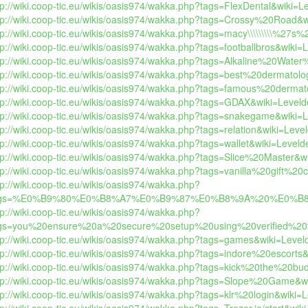
tp://wiki.coop-tic.eu/wikis/oasis974/wakka.php?tags=FlexDental&wiki=Le
tp://wiki.coop-tic.eu/wikis/oasis974/wakka.php?tags=Crossy%20Road&wi
tp://wiki.coop-tic.eu/wikis/oasis974/wakka.php?tags=macy\\\\\\\\\%27s
tp://wiki.coop-tic.eu/wikis/oasis974/wakka.php?tags=footballbros&wiki=L
tp://wiki.coop-tic.eu/wikis/oasis974/wakka.php?tags=Alkaline%20Water
tp://wiki.coop-tic.eu/wikis/oasis974/wakka.php?tags=best%20dermatol
tp://wiki.coop-tic.eu/wikis/oasis974/wakka.php?tags=famous%20dermat
tp://wiki.coop-tic.eu/wikis/oasis974/wakka.php?tags=GDAX&wiki=Levelde
tp://wiki.coop-tic.eu/wikis/oasis974/wakka.php?tags=snakegame&wiki=Le
tp://wiki.coop-tic.eu/wikis/oasis974/wakka.php?tags=relation&wiki=Leveld
tp://wiki.coop-tic.eu/wikis/oasis974/wakka.php?tags=wallet&wiki=Levelde
tp://wiki.coop-tic.eu/wikis/oasis974/wakka.php?tags=Slice%20Master&wi
tp://wiki.coop-tic.eu/wikis/oasis974/wakka.php?tags=vanilla%20gift%20
tp://wiki.coop-tic.eu/wikis/oasis974/wakka.php?
ags=%E0%B9%80%E0%B8%A7%E0%B9%87%E0%B8%9A%20%E0%
tp://wiki.coop-tic.eu/wikis/oasis974/wakka.php?
gs=you%20ensure%20a%20secure%20setup%20using%20verified%20
tp://wiki.coop-tic.eu/wikis/oasis974/wakka.php?tags=games&wiki=Levelde
tp://wiki.coop-tic.eu/wikis/oasis974/wakka.php?tags=indore%20escorts&w
tp://wiki.coop-tic.eu/wikis/oasis974/wakka.php?tags=kick%20the%20bud
tp://wiki.coop-tic.eu/wikis/oasis974/wakka.php?tags=Slope%20Game&wik
tp://wiki.coop-tic.eu/wikis/oasis974/wakka.php?tags=klr%20login&wiki=Le