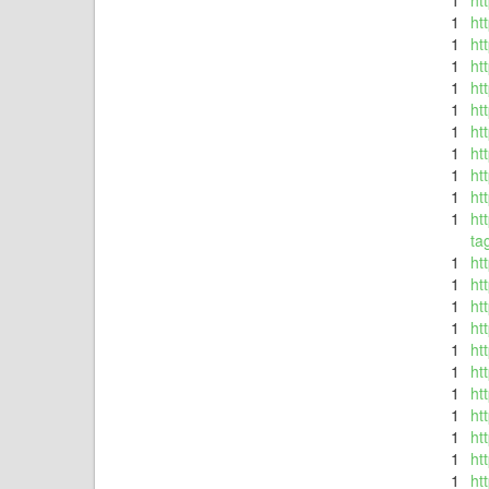
1
ht
1
ht
1
ht
1
ht
1
ht
1
ht
1
ht
1
ht
1
ht
1
ht
1
ht
ta
1
ht
1
ht
1
ht
1
ht
1
ht
1
ht
1
ht
1
ht
1
ht
1
ht
1
ht