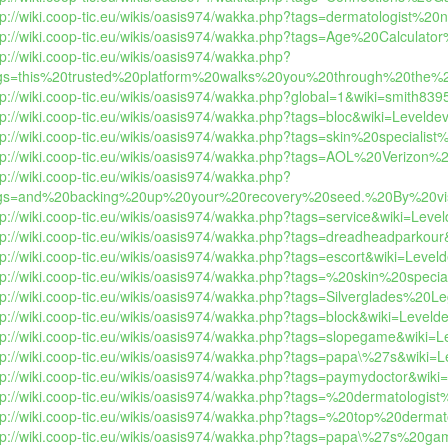
tp://wiki.coop-tic.eu/wikis/oasis974/wakka.php?tags=dermatologist%20
tp://wiki.coop-tic.eu/wikis/oasis974/wakka.php?tags=Age%20Calculator
tp://wiki.coop-tic.eu/wikis/oasis974/wakka.php?
gs=this%20trusted%20platform%20walks%20you%20through%20the
tp://wiki.coop-tic.eu/wikis/oasis974/wakka.php?global=1&wiki=smith8395
tp://wiki.coop-tic.eu/wikis/oasis974/wakka.php?tags=bloc&wiki=Leveldevi
tp://wiki.coop-tic.eu/wikis/oasis974/wakka.php?tags=skin%20specialis
tp://wiki.coop-tic.eu/wikis/oasis974/wakka.php?tags=AOL%20Verizon%2
tp://wiki.coop-tic.eu/wikis/oasis974/wakka.php?
gs=and%20backing%20up%20your%20recovery%20seed.%20By%20visitin
tp://wiki.coop-tic.eu/wikis/oasis974/wakka.php?tags=service&wiki=Leveld
tp://wiki.coop-tic.eu/wikis/oasis974/wakka.php?tags=dreadheadparkour&
tp://wiki.coop-tic.eu/wikis/oasis974/wakka.php?tags=escort&wiki=Levelde
tp://wiki.coop-tic.eu/wikis/oasis974/wakka.php?tags=%20skin%20speci
tp://wiki.coop-tic.eu/wikis/oasis974/wakka.php?tags=Silverglades%20Le
tp://wiki.coop-tic.eu/wikis/oasis974/wakka.php?tags=block&wiki=Leveldev
tp://wiki.coop-tic.eu/wikis/oasis974/wakka.php?tags=slopegame&wiki=Le
tp://wiki.coop-tic.eu/wikis/oasis974/wakka.php?tags=papa\%27s&wiki=Le
tp://wiki.coop-tic.eu/wikis/oasis974/wakka.php?tags=paymydoctor&wiki=L
tp://wiki.coop-tic.eu/wikis/oasis974/wakka.php?tags=%20dermatologis
tp://wiki.coop-tic.eu/wikis/oasis974/wakka.php?tags=%20top%20derma
tp://wiki.coop-tic.eu/wikis/oasis974/wakka.php?tags=papa\%27s%20gam