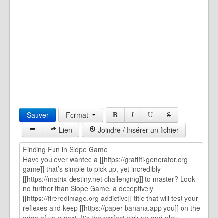
Sauver
Format
B
I
U
S
Lien
Joindre / Insérer un fichier