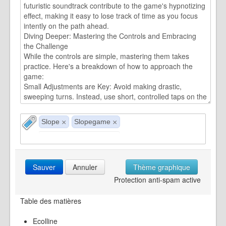
Slope
Slopegame
×
×
Sauver
Annuler
Thème graphique
Protection anti-spam active
Table des matières
Ecolline