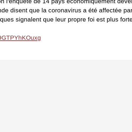
elon l'enquête de 14 pays économiquement déve
nde disent que la coronavirus a été affectée pa
es signalent que leur propre foi est plus forte 
v=9GTPYhKOuxg