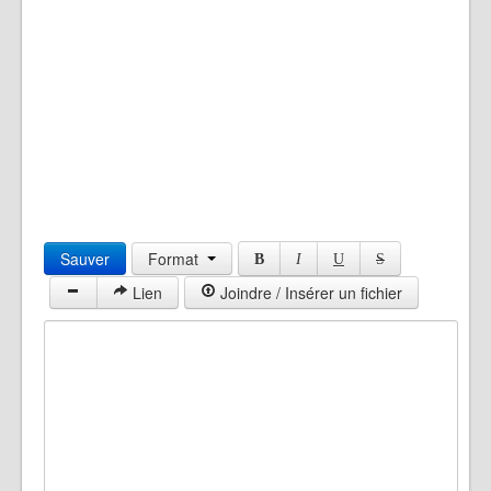
Sauver
Format
B
I
U
S
Lien
Joindre / Insérer un fichier