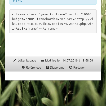
HTML
<iframe class="yeswiki_frame" width="100%" 
height="700" frameborder="0" src="http://wi
ki.coop-tic.eu/wikis/oasis974/wakka.php?wik
Éditer la page
Modifiée le : 14.07.2016 à 18:58:59
Références
Diaporama
Partager