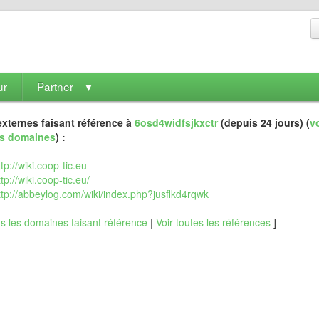
ur
Partner
▼
xternes faisant référence à
6osd4widfsjkxctr
(depuis 24 jours) (
vo
es domaines
) :
ttp://wiki.coop-tic.eu
ttp://wiki.coop-tic.eu/
ttp://abbeylog.com/wiki/index.php?jusflkd4rqwk
us les domaines faisant référence
|
Voir toutes les références
]