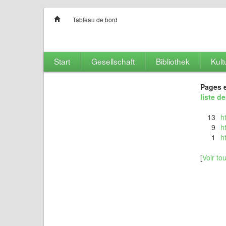
Tableau de bord
Start
Gesellschaft
Bibliothek
Kult
Pages e
liste d
13
h
9
h
1
h
[
Voir to