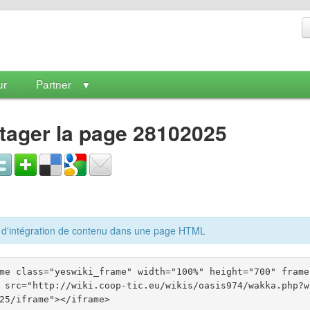
ur
Partner
▼
tager la page 28102025
d'intégration de contenu dans une page HTML
me class="yeswiki_frame" width="100%" height="700" frame
 src="http://wiki.coop-tic.eu/wikis/oasis974/wakka.php?w