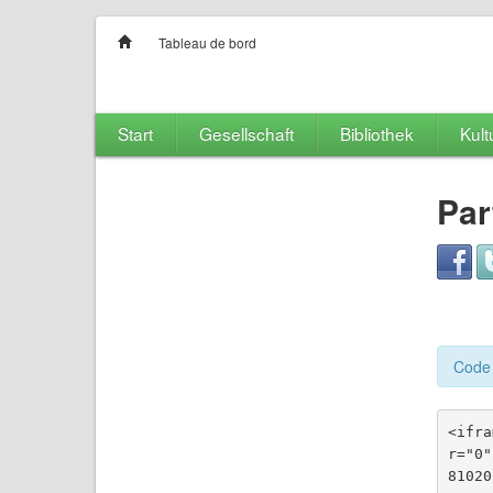
Tableau de bord
Start
Gesellschaft
Bibliothek
Kult
Par
Code 
<ifra
r="0"