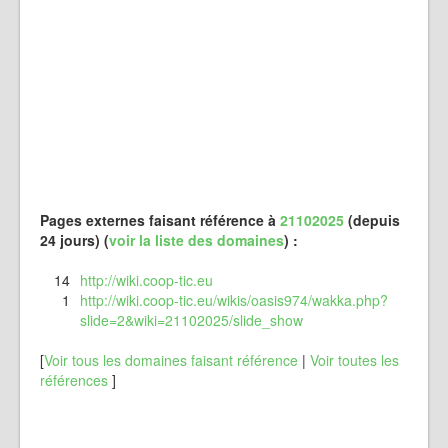
Pages externes faisant référence à
21102025
(depuis
24 jours) (
voir la liste des domaines
) :
14
http://wiki.coop-tic.eu
1
http://wiki.coop-tic.eu/wikis/oasis974/wakka.php?
slide=2&wiki=21102025/slide_show
[
Voir tous les domaines faisant référence
|
Voir toutes les
références
]